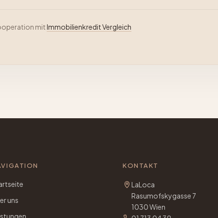
Kooperation mit
Immobilienkredit Vergleich
AVIGATION
KONTAKT
artseite
LaLoca
Rasumofskygasse 7
er uns
1030 Wien
istungen