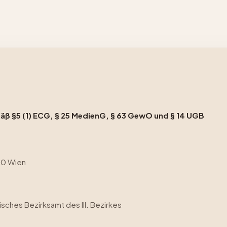
ß §5 (1) ECG, § 25 MedienG, § 63 GewO und § 14 UGB
30 Wien
isches Bezirksamt des III. Bezirkes