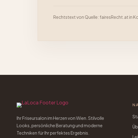
Rechtstext von
Quelle: fairesRecht.at in 
N
St
Ihr Friseursalon im Herzen von Wien. Stilvolle
Looks, persönliche Beratung und moderne
Üb
Techniken für Ihr perfektes Ergebnis.
Le